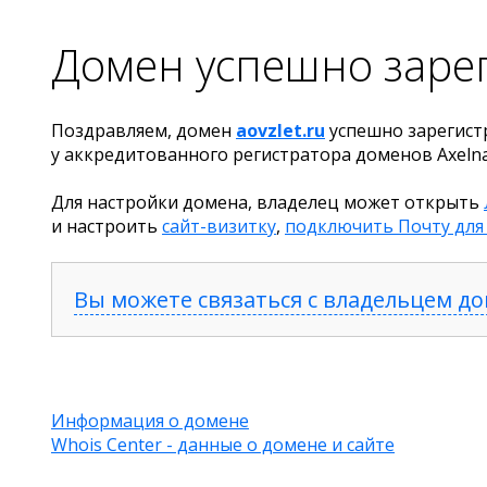
Домен успешно заре
Поздравляем, домен
aovzlet.ru
успешно зарегист
у аккредитованного регистратора доменов Axeln
Для настройки домена, владелец может открыть
и настроить
сайт-визитку
,
подключить Почту для
Вы можете связаться с владельцем д
Информация о домене
Whois Center - данные о домене и сайте