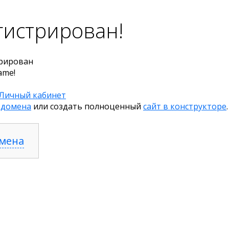
гистрирован!
рирован
ame!
Личный кабинет
 домена
или создать полноценный
сайт в конструкторе
.
омена